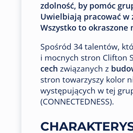
zdolność, by pomóc grup
Uwielbiają pracować w
Wszystko to okraszone n
Spośród 34 talentów, kt
i mocnych stron Clifton 
cech
związanych z
budow
stron towarzyszy kolor ni
występujących w tej gr
(CONNECTEDNESS).
CHARAKTERY