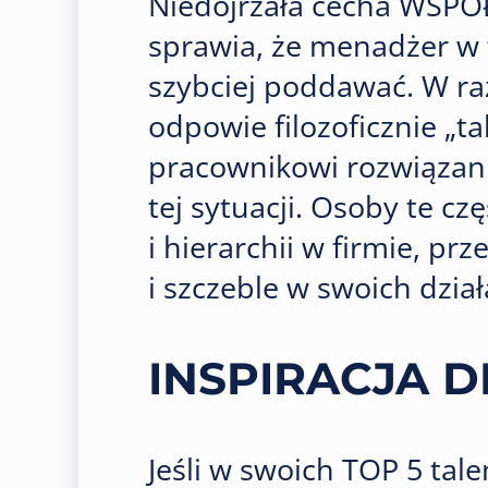
Niedojrzała cecha WSP
sprawia, że menadżer w 
szybciej poddawać. W ra
odpowie filozoficznie „t
pracownikowi rozwiązanie
tej sytuacji. Osoby te cz
i hierarchii w firmie, p
i szczeble w swoich dział
INSPIRACJA D
Jeśli w swoich TOP 5 tal