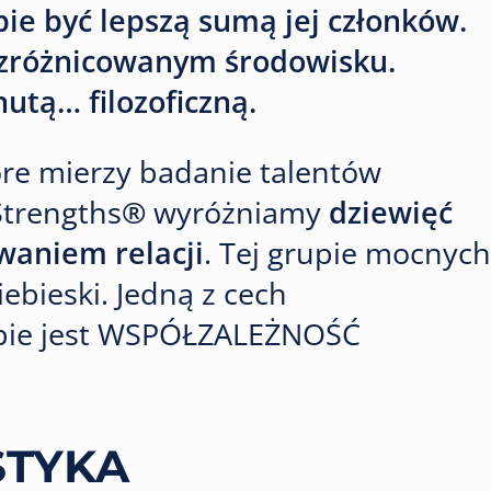
ie być lepszą sumą jej członków.
 zróżnicowanym środowisku.
utą… filozoficzną.
óre mierzy badanie talentów
Strengths
®
wyróżniamy
dziewięć
aniem relacji
. Tej grupie mocnych
ebieski. Jedną z cech
upie jest WSPÓŁZALEŻNOŚĆ
STYKA