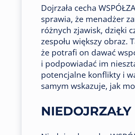
Dojrzała cecha WSPÓŁ
sprawia, że menadżer za
różnych zjawisk, dzięki
zespołu większy obraz. T
że potrafi on dawać ws
i podpowiadać im niesz
potencjalne konflikty i 
samym wskazuje, jak moż
NIEDOJRZAŁY