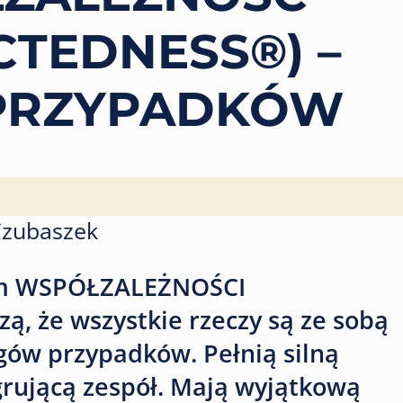
TEDNESS®) –
 PRZYPADKÓW
Czubaszek
tem WSPÓŁZALEŻNOŚCI
, że wszystkie rzeczy są ze sobą
gów przypadków. Pełnią silną
egrującą zespół. Mają wyjątkową