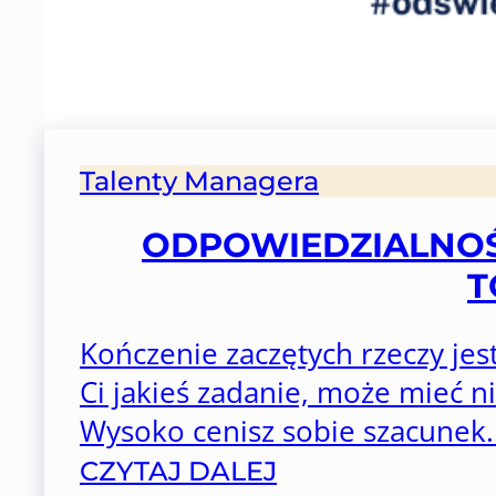
Talenty Managera
ODPOWIEDZIALNOŚĆ
T
Kończenie zaczętych rzeczy jest
Ci jakieś zadanie, może mieć 
Wysoko cenisz sobie szacunek..
CZYTAJ DALEJ