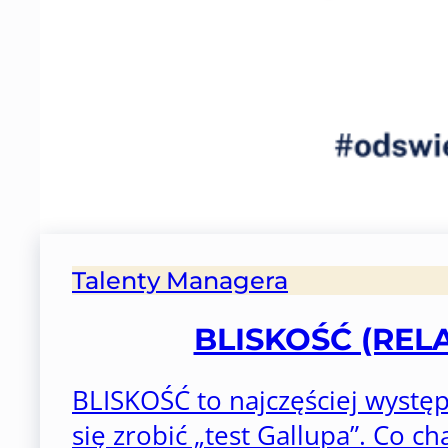
Talenty Managera
BLISKOŚĆ (RE
BLISKOŚĆ to najczęściej wystę
się zrobić „test Gallupa”. Co c