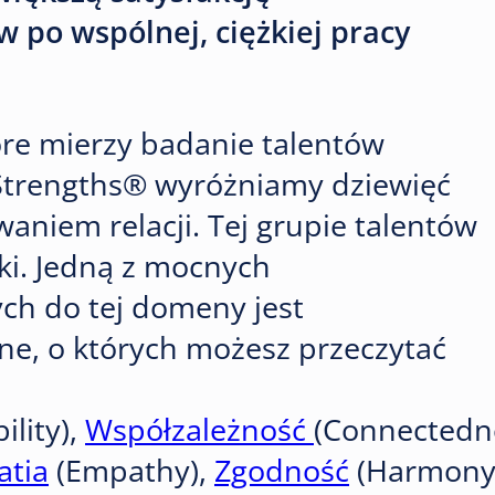
w po wspólnej, ciężkiej pracy
óre mierzy badanie talentów
 Strengths® wyróżniamy dziewięć
aniem relacji. Tej grupie talentów
ki. Jedną z mocnych
ch do tej domeny jest
e, o których możesz przeczytać
ility),
Współzależność
(Connectedn
tia
(Empathy),
Zgodność
(Harmony