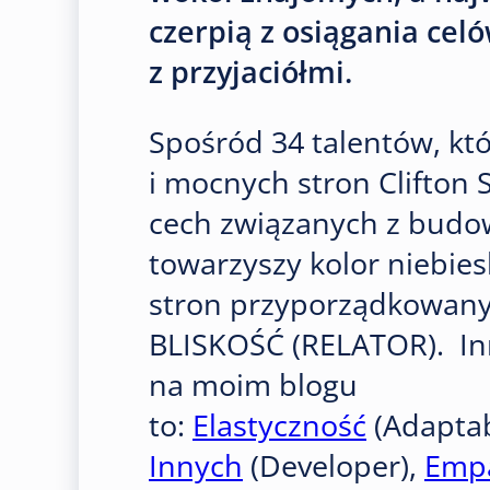
czerpią z osiągania celó
z przyjaciółmi.
Spośród 34 talentów, kt
i mocnych stron Clifton
cech związanych z budow
towarzyszy kolor niebies
stron przyporządkowany
BLISKOŚĆ (RELATOR). Inn
na moim blogu
to:
Elastyczność
(Adaptab
Innych
(Developer),
Empa