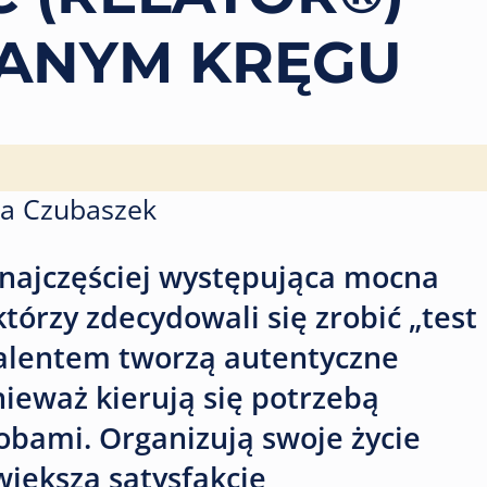
ANYM KRĘGU
a Czubaszek
najczęściej występująca mocna
tórzy zdecydowali się zrobić „test
talentem tworzą autentyczne
nieważ kierują się potrzebą
obami. Organizują swoje życie
większą satysfakcję