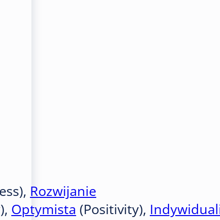
ess),
Rozwijanie
),
Optymista
(Positivity),
Indywidual