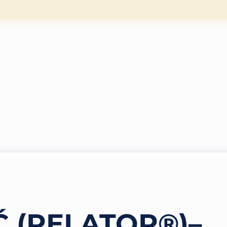
Ć (RELATOR®)–