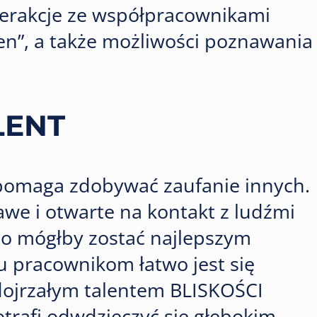
terakcje ze współpracownikami
en”, a także możliwości poznawania
LENT
 pomaga zdobywać zaufanie innych.
awe i otwarte na kontakt z ludźmi
kto mógłby zostać najlepszym
u pracownikom łatwo jest się
dojrzałym talentem BLISKOŚCI
otrafi odwdzięczyć się głębokim