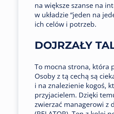
na większe szanse na in
w układzie “jeden na jed
ich celów i potrzeb.
DOJRZAŁY TA
To mocna strona, która
Osoby z tą cechą są ciek
i na znalezienie kogoś, 
przyjacielem. Dzięki tem
zwierzać managerowi z 
(RELATOR). Ten z kolei p